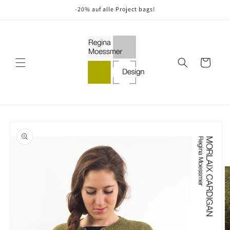
Direkt
-20% auf alle Project bags!
zum
Inhalt
Warenkorb
oduktinformationen
ringen