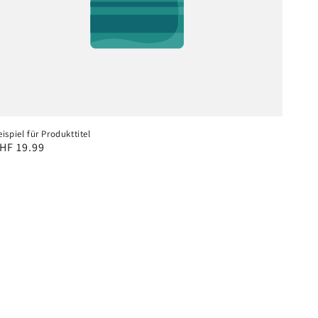
ispiel für Produkttitel
ormaler
HF 19.99
reis