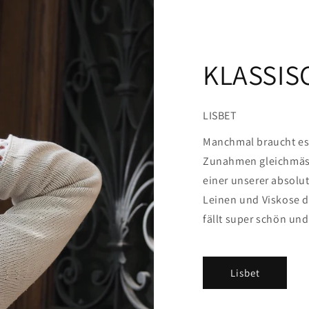
KLASSIS
LISBET
Manchmal braucht es n
Zunahmen gleichmässi
einer unserer absolu
Leinen und Viskose de
fällt super schön und
Lisbet