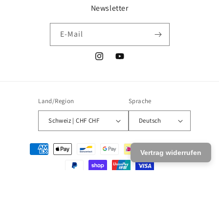
Newsletter
E-Mail
Instagram
YouTube
Land/Region
Sprache
Schweiz | CHF CHF
Deutsch
Zahlungsmethoden
Vertrag widerrufen
© 2026,
Regina Moessmer Design by Lilli Fiegl
Powered by Shopify
Datenschutzerklärung
Kontaktinformationen
Widerrufsrecht
AGB
Versand
Impressum