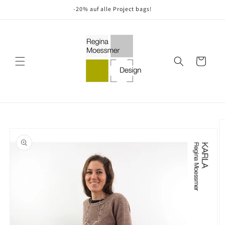
Direkt
-20% auf alle Project bags!
zum
Inhalt
Warenkorb
oduktinformationen
ringen